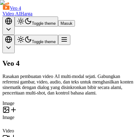
Veo 4
Video AI
Harga
Toggle theme
Masuk
Toggle theme
Veo 4
Rasakan
pembuatan video AI multi-modal sejati
. Gabungkan
referensi gambar, video, audio, dan teks untuk menghasilkan konten
sinematik dengan dialog yang disinkronkan bibir secara alami,
penceritaan multi-shot, dan kontrol bahasa alami.
Image
Image
Video